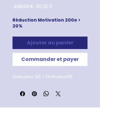
Prix
Prix
 100,00 € 
90,00 €
original
promotionnel
Réduction Motivation 200e >
20%
Ajouter au panier
Commander et payer
Ordinateur N2 + OrdinateurN3